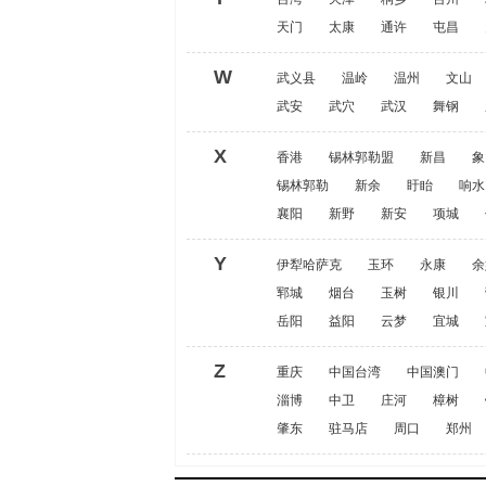
天门
太康
通许
屯昌
W
武义县
温岭
温州
文山
武安
武穴
武汉
舞钢
X
香港
锡林郭勒盟
新昌
象
锡林郭勒
新余
盱眙
响水
襄阳
新野
新安
项城
Y
伊犁哈萨克
玉环
永康
余
郓城
烟台
玉树
银川
岳阳
益阳
云梦
宜城
Z
重庆
中国台湾
中国澳门
淄博
中卫
庄河
樟树
肇东
驻马店
周口
郑州