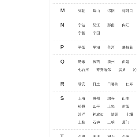
M
弥勒
眉山
绵阳
梅河口
N
宁波
怒江
那曲
内江
宁德
宁国
P
平阳
平湖
普洱
攀枝花
Q
黔东
黔西
衢州
曲靖
七台河
齐齐哈尔
淇县
沁
R
瑞安
日土
日喀则
仁寿
S
上海
嵊州
绍兴
山南
松原
四平
上饶
射阳
沙洋
神农架
随州
十堰
上杭
石狮
三明
厦门
T
台湾
天津
桐乡
台州