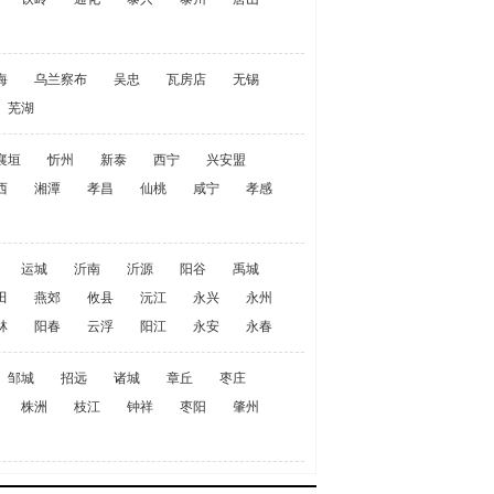
海
乌兰察布
吴忠
瓦房店
无锡
芜湖
襄垣
忻州
新泰
西宁
兴安盟
西
湘潭
孝昌
仙桃
咸宁
孝感
运城
沂南
沂源
阳谷
禹城
田
燕郊
攸县
沅江
永兴
永州
林
阳春
云浮
阳江
永安
永春
邹城
招远
诸城
章丘
枣庄
株洲
枝江
钟祥
枣阳
肇州