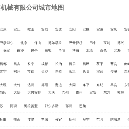
鑫机械有限公司城市地图
安康
安丘
鞍山
安陆
安达
安阳
安顺
安溪
安庆
安
巴彦淖尔
北京
保山
博尔塔拉
巴音郭楞
巴中
宝鸡
博兴
保定
白沙
保亭
白银
毕节
博白
北流
百色
北海
昌都
昌吉
长宁
成都
长治
昌乐
昌邑
茌平
曹县
赤
常宁
郴州
常德
长沙
赤壁
长垣
长葛
澄迈
岑溪
崇
大理
大竹
达州
德阳
定边
大同
东平
东明
单县
东
当阳
大悟
大兴安岭
大庆
邓州
儋州
定安
东方
敦煌
苏
阿坝
阿拉善盟
鄂尔多斯
鄂州
恩施
抚顺
扶余
浮梁
丰城
分宜
抚州
阜宁
范县
防城港