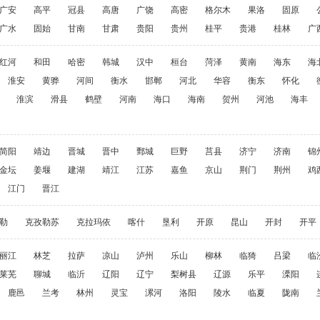
广安
高平
冠县
高唐
广饶
高密
格尔木
果洛
固原
广水
固始
甘南
甘肃
贵阳
贵州
桂平
贵港
桂林
广
红河
和田
哈密
韩城
汉中
桓台
菏泽
黄南
海东
海
淮安
黄骅
河间
衡水
邯郸
河北
华容
衡东
怀化
淮滨
滑县
鹤壁
河南
海口
海南
贺州
河池
海丰
简阳
靖边
晋城
晋中
鄄城
巨野
莒县
济宁
济南
锦
金坛
姜堰
建湖
靖江
江苏
嘉鱼
京山
荆门
荆州
鸡
江门
晋江
勒
克孜勒苏
克拉玛依
喀什
垦利
开原
昆山
开封
开平
丽江
林芝
拉萨
凉山
泸州
乐山
柳林
临猗
吕梁
临
莱芜
聊城
临沂
辽阳
辽宁
梨树县
辽源
乐平
溧阳
鹿邑
兰考
林州
灵宝
漯河
洛阳
陵水
临夏
陇南