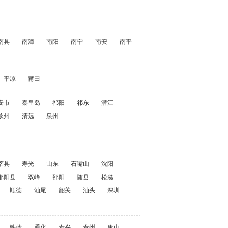
南县
南漳
南阳
南宁
南安
南平
平凉
莆田
安市
秦皇岛
祁阳
祁东
潜江
钦州
清远
泉州
莘县
寿光
山东
石嘴山
沈阳
邵阳县
双峰
邵阳
随县
松滋
顺德
汕尾
韶关
汕头
深圳
铁岭
通化
泰兴
泰州
唐山