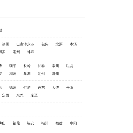
徽
滨州
巴彦淖尔市
包头
北票
本溪
博罗
亳州
蚌埠
峰
朝阳
长岭
长春
常州
磁县
左
潮州
巢湖
池州
滁州
营
德州
灯塔
丹东
大连
丹阳
定西
东莞
东至
佛山
福鼎
福安
福州
福建
阜阳