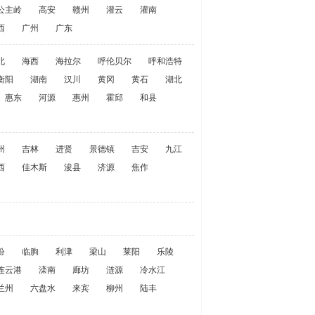
公主岭
高安
赣州
灌云
灌南
西
广州
广东
北
海西
海拉尔
呼伦贝尔
呼和浩特
衡阳
湖南
汉川
黄冈
黄石
湖北
惠东
河源
惠州
霍邱
和县
州
吉林
进贤
景德镇
吉安
九江
西
佳木斯
浚县
济源
焦作
汾
临朐
利津
梁山
莱阳
乐陵
连云港
滦南
廊坊
涟源
冷水江
兰州
六盘水
来宾
柳州
陆丰