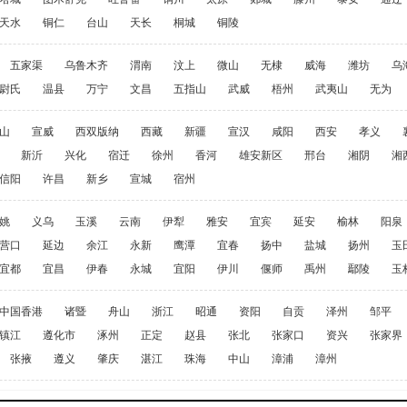
天水
铜仁
台山
天长
桐城
铜陵
五家渠
乌鲁木齐
渭南
汶上
微山
无棣
威海
潍坊
乌
尉氏
温县
万宁
文昌
五指山
武威
梧州
武夷山
无为
山
宣威
西双版纳
西藏
新疆
宣汉
咸阳
西安
孝义
新沂
兴化
宿迁
徐州
香河
雄安新区
邢台
湘阴
湘
信阳
许昌
新乡
宣城
宿州
姚
义乌
玉溪
云南
伊犁
雅安
宜宾
延安
榆林
阳泉
营口
延边
余江
永新
鹰潭
宜春
扬中
盐城
扬州
玉
宜都
宜昌
伊春
永城
宜阳
伊川
偃师
禹州
鄢陵
玉
中国香港
诸暨
舟山
浙江
昭通
资阳
自贡
泽州
邹平
镇江
遵化市
涿州
正定
赵县
张北
张家口
资兴
张家界
张掖
遵义
肇庆
湛江
珠海
中山
漳浦
漳州