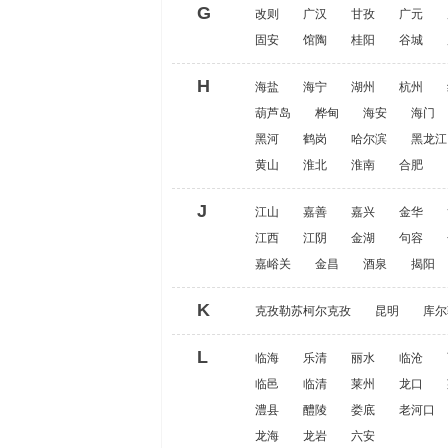
G
改则
广汉
甘孜
广元
固安
馆陶
桂阳
谷城
H
海盐
海宁
湖州
杭州
葫芦岛
桦甸
海安
海门
黑河
鹤岗
哈尔滨
黑龙江
黄山
淮北
淮南
合肥
J
江山
嘉善
嘉兴
金华
江西
江阴
金湖
句容
嘉峪关
金昌
酒泉
揭阳
K
克孜勒苏柯尔克孜
昆明
库尔
L
临海
乐清
丽水
临沧
临邑
临清
莱州
龙口
澧县
醴陵
娄底
老河口
龙海
龙岩
六安