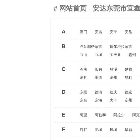
#
网站首页
- 安达东莞市宜
A
澳门
安吉
安宁
安岳
B
巴音郭楞蒙古
博尔塔拉蒙古
白山
白城
宝应县
霸州
C
苍南
长兴
慈溪
楚雄
沧县
承德
沧州
慈利
D
东阳
德清
迪庆
德宏
东台
东海
大丰
定州
E
阿里
阿勒泰
阿拉尔
阿克
F
府谷
肥城
凤城
阜新