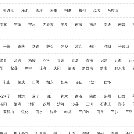
牡丹江
渑池
孟津
孟州
明港
梅州
茂名
马鞍山
南充
宁阳
宁津
内蒙古
宁夏
南城
南昌
南通
南京
平邑
蓬莱
盘锦
磐石
萍乡
沛县
邳州
濮阳
平顶山
渠县
清徐
栖霞
齐河
青州
青岛
青海
启东
迁西
迁
阳
杞县
琼中
琼海
庆阳
清镇
黔西南
黔南
黔东南
乳山
荣成
日照
如东
如皋
任丘
汝州
仁怀
石河子
射洪
遂宁
四川
神木
商洛
陕西
朔州
山西
泗阳
泗洪
沭阳
苏州
沙河
涉县
三河
石家庄
邵东
双鸭山
绥化
商水
沈丘
睢县
三门峡
商丘
三沙
三亚
塔城
图木舒克
吐鲁番
铜川
太原
郯城
滕州
泰安
通辽