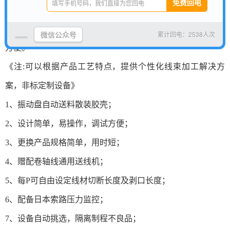
端自动切线、剥皮、打端子穿胶壳功能。
支持2种规格不同线径或两种不同端子同时作业，易更换料号
微信公众号
累计回电：2538人次
方便。
《注:可以根据产品工艺特点，提供个性化线束加工解决方
案，非标定制设备》
1、振动盘自动送料散装胶壳；
2、设计简单，易操作，调试方便；
3、更换产品规格简单，用时短；
4、赠配卷轴线通用送线机；
5、每P可自由设定线材切断长度及剥口长度；
6、配备日本索路压力监控；
7、设备自动挑选，隔离制程不良品；